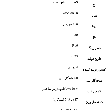
Champiro UHP AS
آج
205/50R16
سایز
۲۰۵ میلیمتر
پهنا
50
فاق
R16
قطر رینگ
2023
تاریخ تولید
اندونزی
کشور تولید کننده
60 ماه گارانتی
مدت گارانتی
V (تا 240 کلیومتر بر ساعت)
کد سرعت
87 (تا 545 کیلوگرم)
کد تحمل وزن