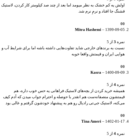
اولش یه کم خشک به نظر میومد اما بعد از چند صد کیلومتر کار کردن، لاستیک
قشنگ جا افتاد و نرمِ نرم شد.
0
0
Mitra Hashemi
–
1399-09-05
نمره
3
از 5
نسبت به برندهای خارجی شاید تفاوت‌هایی داشته باشه اما برای شرایط آب و
هوایی ایران و قیمتش واقعا خوبه
0
0
Kasra
–
1400-09-09
نمره
4
از 5
همیشه خرید کردن از بچه‌های لاستیک فراهانی یه حس خوب داره، هم
قیمتشون منصفانه‌ست هم انقدر با حوصله و احترام جواب میدن که آدم کیف
می‌کنه، لاستیک جی‌تی رادیال رو هم به پیشنهاد خودشون گرفتم و عالی بود
0
0
Tina Ameri
–
1402-01-17
نمره
4
از 5