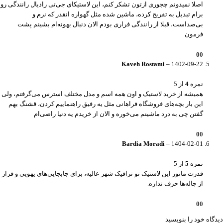
اصلا نمیدونم چجوری ازتون تشکر کنم، این لاستیکای جی‌تی رادیال رانندگی رو
برام تبدیل به تفریح کرده، ماشین شده مثل گهواره انقدر که نرم و
بی‌صداست، قبلا از رانندگی فراری بودم الان دنبال بهونه‌ام بشینم پشت
فرمون
0
0
Kaveh Rostami
–
1402-09-22
نمره
4
از 5
همیشه از خرید لاستیک و اون همه اسم و مدل مختلف استرس می‌گرفتم، ولی
این بار بچه‌های فروشگاه فراهانی مثل یه رفیق راهنماییم کردن، قشنگ بهم
گفتن چی به درد ماشینم می‌خوره و الان از خریدم یه دنیا راضی‌ام
0
0
Bardia Moradi
–
1404-02-01
نمره
5
از 5
قدرت مانور این لاستیک تو ترافیک شهر عالیه، برای جابجایی‌های یهویی و فرار
از چاله‌ها حرف نداره.
0
0
دیدگاه خود را بنویسید