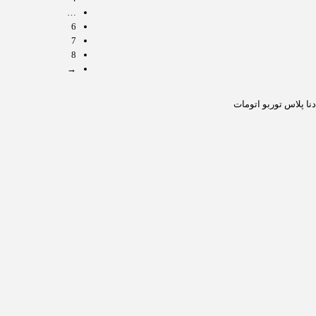
…
6
7
8
→
دنا پلاس توربو اتومات