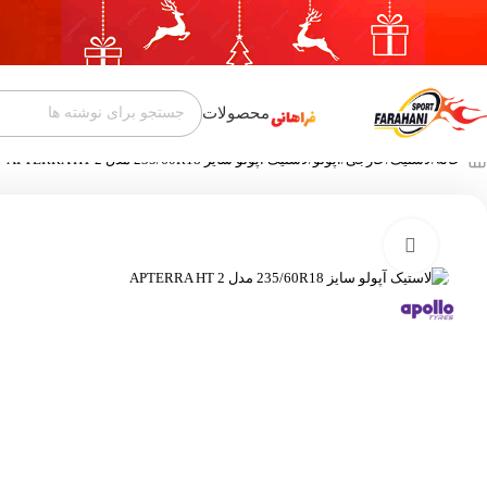
محصولات
خانه
لاستیک
خارجی
آپولو
لاستیک آپولو سایز 235/60R18 مدل APTERRA HT 2
بزرگنمایی تصویر