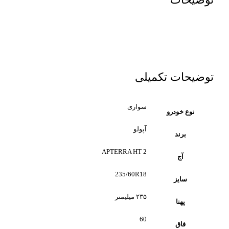
توضیحات تکمیلی
سواری
نوع خودرو
آپولو
برند
APTERRA HT 2
آج
235/60R18
سایز
۲۳۵ میلیمتر
پهنا
60
فاق