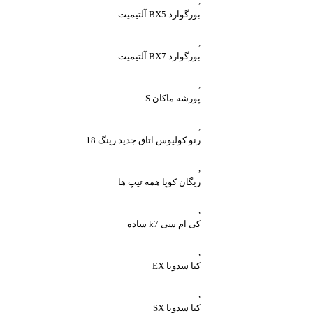
,
بورگوارد BX5 آلتیمیت
,
بورگوارد BX7 آلتیمیت
,
پورشه ماکان S
,
رنو کولیوس اتاق جدید رینگ 18
,
ریگان کوپا همه تیپ ها
,
کی ام سی k7 ساده
,
کیا سدونا EX
,
کیا سدونا SX
واتساپ