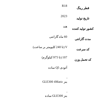
R18
قطر رینگ
2023
تاریخ تولید
هند
کشور تولید کننده
60 ماه گارانتی
مدت گارانتی
V (تا 240 کلیومتر بر ساعت)
کد سرعت
107 (تا 975 کیلوگرم)
کد تحمل وزن
آئودی Q5 ساده
,
بنز GLE300 4Matic
,
بنز GLE300 ساده