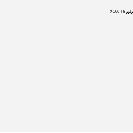
ولوو XC60 T6