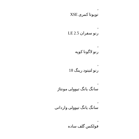
,
تویوتا کمری XSE
,
رنو سفران 2.5 LE
,
رنو لاگونا کوپه
,
رنو لتیتود رینگ 18
,
سانگ یانگ تیوولی مونتاژ
,
سانگ یانگ تیوولی وارداتی
,
فولکس گلف ساده
,