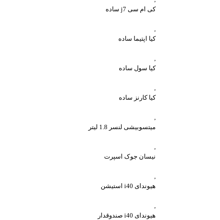
کی ام سی j7 ساده
,
کیا اپتیما ساده
,
کیا سول ساده
,
کیا کارنز ساده
,
میتسوبیشی لنسر 1.8 لیتر
,
نیسان جوک اسپرت
,
هیوندای i40 استیشن
,
هیوندای i40 صندوقدار