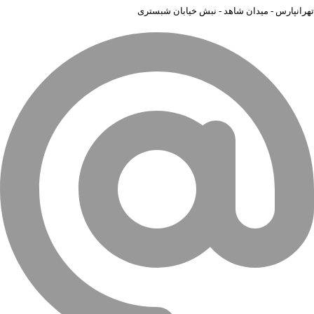
تهرانپارس - میدان شاهد - نبش خیابان شبستری