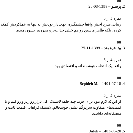
0
0
پرستو
–
1398-03-25
نمره
5
از 5
زیبایی طرح آجش واقعا چشمگیره. جهت‌دار بودنش نه تنها به عملکردش کمک
کرده، بلکه ظاهر ماشین رو هم خیلی جذاب‌تر و مدرن‌تر نشون میده.
0
0
بیتا فرهمند
–
1399-11-25
نمره
4
از 5
واقعا یک انتخاب هوشمندانه و اقتصادی بود.
0
0
Sepideh M.
–
1401-07-18
نمره
5
از 5
از این‌که لازم نبود برای خرید چند حلقه لاستیک، کل بازار رو زیر و رو کنم و با
قیمت‌های متفاوت سردرگم بشم، خوشحالم. لاستیک فراهانی قیمت ثابت و
منصفانه‌ای داشت.
0
0
Jaleh
–
1403-05-20