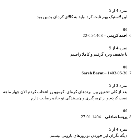
نمره
4
از 5
این لاستیک بهم ثابت کرد نباید به کالای کره‌ای بدبین بود.
0
0
احمد کریمی
–
1403-05-22
نمره
4
از 5
با تخفیف ویژه گرفتم و کاملا راضیم
0
0
Sareh Bayat
–
1403-05-30
نمره
3
از 5
بعد از کلی تحقیق بین برندهای کره‌ای، کومهو رو انتخاب کردم الان چهار ماهه
نصب کردم و از ترمزگیری و چسبندگی تو جاده رضایت دارم
0
0
پریسا صادقی
–
1404-01-27
نمره
4
از 5
دیگه نگران لیز خوردن تو روزهای بارونی نیستم.