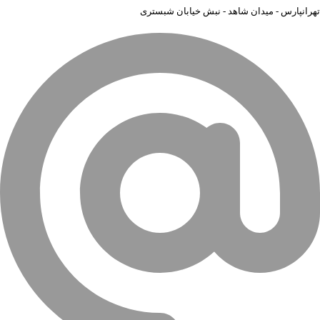
تهرانپارس - میدان شاهد - نبش خیابان شبستری