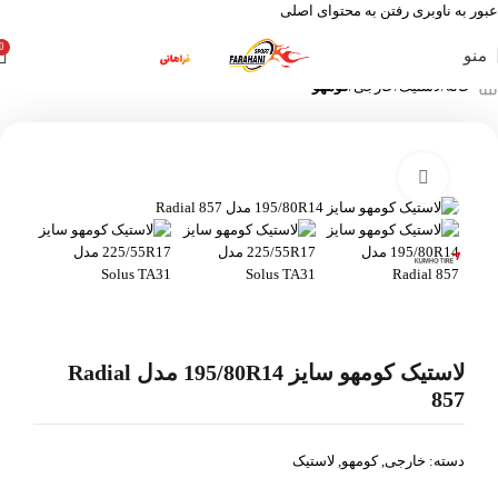
عبور به ناوبری
رفتن به محتوای اصلی
0
منو
خانه
لاستیک
خارجی
کومهو
بزرگنمایی تصویر
-21%
لاستیک کومهو سایز 195/80R14 مدل Radial
857
دسته:
خارجی
,
کومهو
,
لاستیک