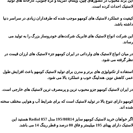
این برند محبوب در کشورهای چین، ویتنام، آمریکا و کره جنوبی، کارخانه­ های تولید
لاستیک احداث کرده است.
کیفیت و عملکرد لاستیک های کومهو موجب شده که طرفداران زیادی در سراسر دنیا
داشته باشد.
این شرکت انواع لاستیک های فابریک شرکت‌های خودروساز بزرگ را به تولید می
رساند.
در میان انواع لاستیک های وارداتی در ایران کومهو جزء لاستیک های ارزان قیمت در
نظر گرفته می شود.
استفاده از تکنولوژی های برتر و مدرن برای تولید لاستیک کومهو باعث افزایش طول
عمر، کاهش نویز، هندلینگ خوب و عملکرد بالا می شود.
در ایران لاستیک کومهو جزو محبوب ترین و پرمصرف ترین لاستیک های خارجی است.
کومهو دارای تنوع بالا در تولید لاستیک است که برای شرایط آب و هوایی مختلف سخته
شده اند.
اگر خواهان خرید لاستیک کومهو سایز 195/80R14 مدل Radial 857 هستید این
لاستیک دارای پهنای 195 میلیمتر و فاق 80 درصد و قطر رینگ 14 می باشد.