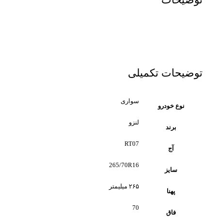
توضیحات تکمیلی
سواری
نوع خودرو
لنزو
برند
RT07
آج
265/70R16
سایز
۲۶۵ میلیمتر
پهنا
70
فاق