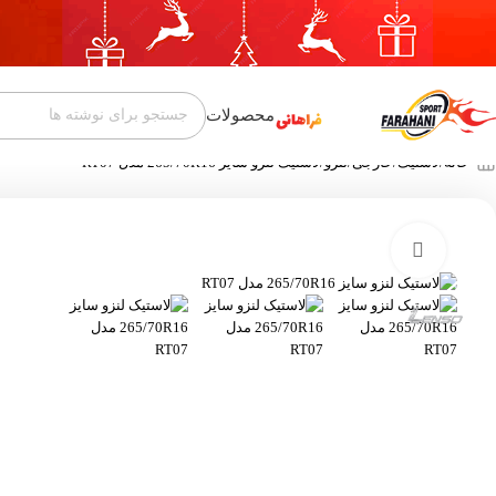
محصولات
خانه
لاستیک
خارجی
لنزو
لاستیک لنزو سایز 265/70R16 مدل RT07
بزرگنمایی تصویر