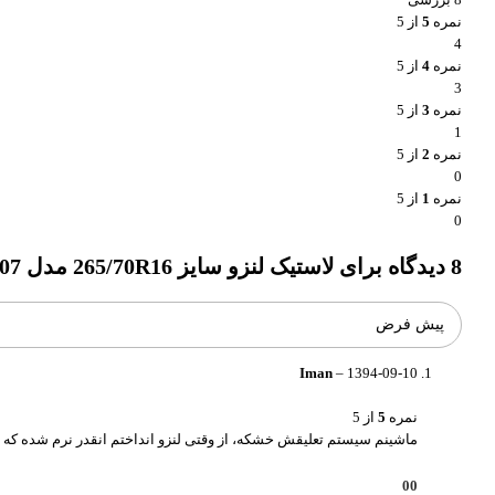
نمره
5
از 5
4
نمره
4
از 5
3
نمره
3
از 5
1
نمره
2
از 5
0
نمره
1
از 5
0
8 دیدگاه برای
لاستیک لنزو سایز 265/70R16 مدل RT07
Iman
–
1394-09-10
نمره
5
از 5
ماشینم سیستم تعلیقش خشکه، از وقتی لنزو انداختم انقدر نرم شده که ا
0
0
واتساپ