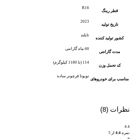
R16
قطر رینگ
2023
تاریخ تولید
تایلند
کشور تولید کننده
60 ماه گارانتی
مدت گارانتی
114 (تا 1180 کیلوگرم)
کد تحمل وزن
تویوتا فرچونر ساده
مناسب برای خودروهای
نظرات (8)
4.4
نمره
4.4
از 5
8 بررسی