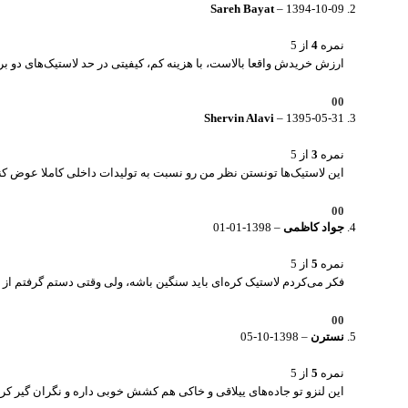
Sareh Bayat
–
1394-10-09
نمره
4
از 5
ارزش خریدش واقعا بالاست، با هزینه کم، کیفیتی در حد لاستیک‌های دو بر
0
0
Shervin Alavi
–
1395-05-31
نمره
3
از 5
این لاستیک‌ها تونستن نظر من رو نسبت به تولیدات داخلی کاملا عوض ک
0
0
جواد کاظمی
–
1398-01-01
نمره
5
از 5
فکر می‌کردم لاستیک کره‌ای باید سنگین باشه، ولی وقتی دستم گرفتم ا
0
0
نسترن
–
1398-10-05
نمره
5
از 5
این لنزو تو جاده‌های ییلاقی و خاکی هم کشش خوبی داره و نگران گیر کر