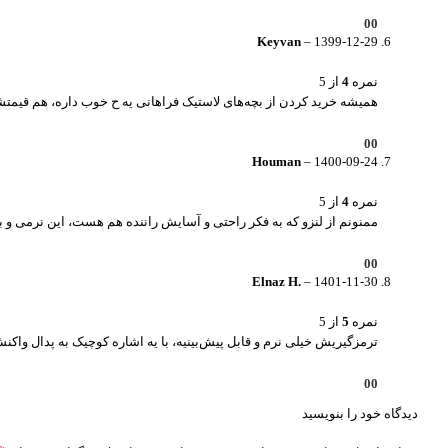
0
0
Keyvan
–
1399-12-29
نمره
4
از 5
همیشه خرید کردن از بچه‌های لاستیک فراهانی یه ح خوب داره، هم قیمتش
0
0
Houman
–
1400-09-24
نمره
4
از 5
ممنونم از لنزو که به فکر راحتی و آسایش راننده هم هست، این نرمی و بی
0
0
Elnaz H.
–
1401-11-30
نمره
5
از 5
ترمزگیریش خیلی نرم و قابل پیش‌بینیه، با یه اشاره کوچیک به پدال واک
0
0
دیدگاه خود را بنویسید