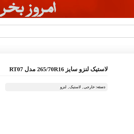
لاستیک لنزو سایز 265/70R16 مدل RT07
دسته:
خارجی
,
لاستیک
,
لنزو