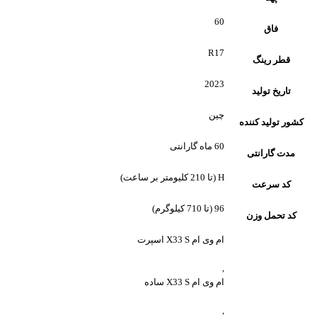
60
فاق
R17
قطر رینگ
2023
تاریخ تولید
چین
کشور تولید کننده
60 ماه گارانتی
مدت گارانتی
H (تا 210 کلیومتر بر ساعت)
کد سرعت
96 (تا 710 کیلوگرم)
کد تحمل وزن
ام وی ام X33 S اسپرت
,
ام وی ام X33 S ساده
,