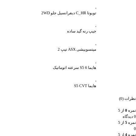
,
تویوتا C_HR دیفرانسیل جلو 2WD
,
جیپ رنه گید ساده
,
میتسوبیشی ASX تیپ 2
,
هایما S5 6 سرعته اتوماتیک
,
هایما S5 CVT
نظرات (0)
نمره
0
از 5
0 دیدگاه
نمره
5
از 5
0
نمره
4
از 5