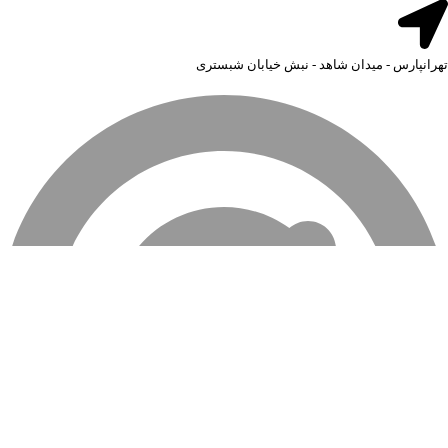
تهرانپارس - میدان شاهد - نبش خیابان شبستری