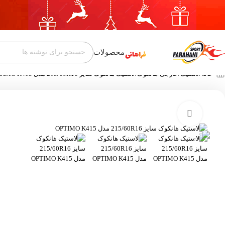
محصولات
خانه
لاستیک
خارجی
هانکوک
لاستیک هانکوک سایز 215/60R16 مدل OPTIMO K415
بزرگنمایی تصویر