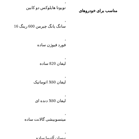
,
تویوتا هایلوکس دو کابین
مناسب برای خودروهای
,
سانگ یانگ چیرمن 600 رینگ 16
,
فورد فیوژن ساده
,
لیفان 820 ساده
,
لیفان X60 اتوماتیک
,
لیفان X60 دنده ای
,
میتسوبیشی گالانت ساده
,
نیسان آلتیما ساده