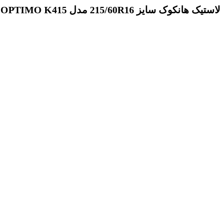
لاستیک هانکوک سایز 215/60R16 مدل OPTIMO K415