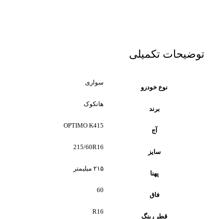
توضیحات تکمیلی
سواری
نوع خودرو
هانکوک
برند
OPTIMO K415
آج
215/60R16
سایز
۲۱۵ میلیمتر
پهنا
60
فاق
R16
قطر رینگ