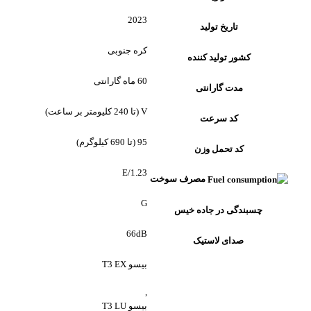
2023
تاریخ تولید
کره جنوبی
کشور تولید کننده
60 ماه گارانتی
مدت گارانتی
V (تا 240 کلیومتر بر ساعت)
کد سرعت
95 (تا 690 کیلوگرم)
کد تحمل وزن
1.23/E
مصرف سوخت
G
چسبندگی در جاده خیس
66dB
صدای لاستیک
بیسو T3 EX
,
بیسو T3 LU