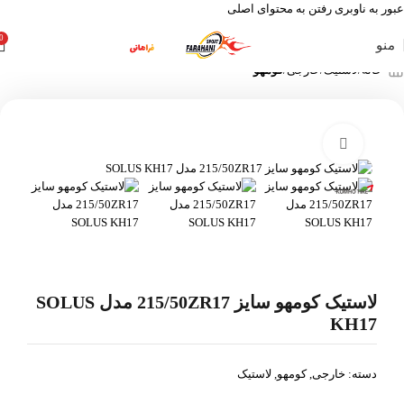
عبور به ناوبری
رفتن به محتوای اصلی
0
منو
خانه
لاستیک
خارجی
کومهو
بزرگنمایی تصویر
لاستیک کومهو سایز 215/50ZR17 مدل SOLUS
KH17
دسته:
خارجی
,
کومهو
,
لاستیک