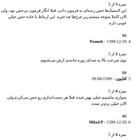
نمره
5
از 5
این لاستیک‌ها حس زنده‌ای به فرمون دادن. قبلا انگار فرمون بی‌حس بود، ولی
الان کاملا متوجه میشم زیر چرخ‌ها چه خبره. این ارتباط با جاده حس خیلی
خوبی داره.
0
0
Pouneh
–
1398-12-29
نمره
2
از 5
توی سرعت بالا یه صدای زوزه مانندی ازش می‌شنوم
0
0
کتایون
–
1399-08-09
نمره
4
از 5
سواری ماشینم خیلی بهتر شده. قبلا هر دست‌اندازی رو حس می‌کردم ولی
الان خیلی نرم‌تر شده.
0
0
Milad P
–
1399-12-29
نمره
4
از 5