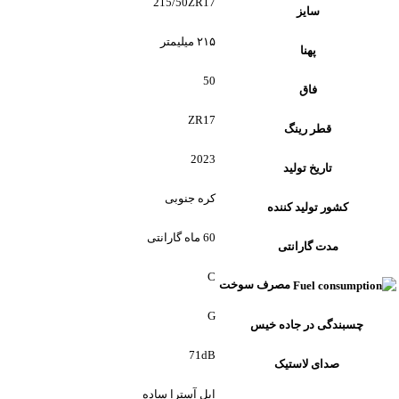
215/50ZR17
سایز
۲۱۵ میلیمتر
پهنا
50
فاق
ZR17
قطر رینگ
2023
تاریخ تولید
کره جنوبی
کشور تولید کننده
60 ماه گارانتی
مدت گارانتی
C
مصرف سوخت
G
چسبندگی در جاده خیس
71dB
صدای لاستیک
اپل آسترا ساده