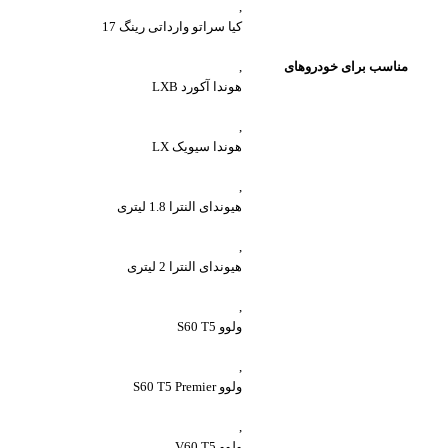
,
کیا سراتو وارداتی رینگ 17
مناسب برای خودروهای
,
هوندا آکورد LXB
,
هوندا سیویک LX
,
هیوندای النترا 1.8 لیتری
,
هیوندای النترا 2 لیتری
,
ولوو S60 T5
,
ولوو S60 T5 Premier
,
ولوو V60 T5