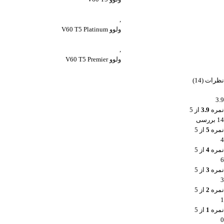
,
ولوو V60 T5 Platinum
,
ولوو V60 T5 Premier
نظرات (14)
3.9
نمره
3.9
از 5
14 بررسی
نمره
5
از 5
4
نمره
4
از 5
6
نمره
3
از 5
3
نمره
2
از 5
1
نمره
1
از 5
0