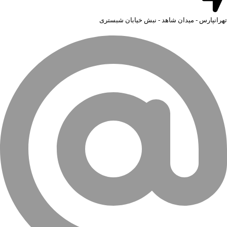
تهرانپارس - میدان شاهد - نبش خیابان شبستری