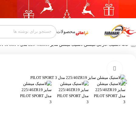
محصولات
خانه
لاستیک
خارجی
میشلن
لاستیک میشلن سایز 225/40ZR19 مدل PILOT SPORT 3
بزرگنمایی تصویر