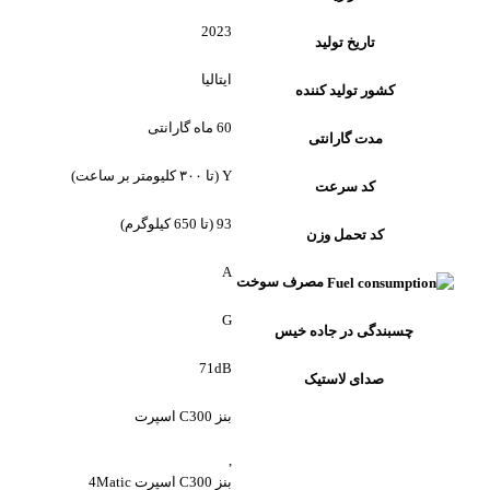
2023
تاریخ تولید
ایتالیا
کشور تولید کننده
60 ماه گارانتی
مدت گارانتی
Y (تا ۳۰۰ کلیومتر بر ساعت)
کد سرعت
93 (تا 650 کیلوگرم)
کد تحمل وزن
A
مصرف سوخت
G
چسبندگی در جاده خیس
71dB
صدای لاستیک
بنز C300 اسپرت
,
بنز C300 اسپرت 4Matic