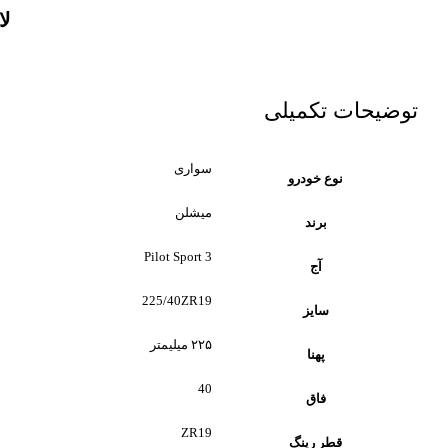
لاس
توضیحات تکمیلی
سواری
نوع خودرو
میشلن
برند
Pilot Sport 3
آج
225/40ZR19
سایز
۲۲۵ میلیمتر
پهنا
40
فاق
ZR19
قطر رینگ