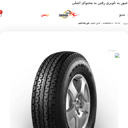
عبور به ناوبری
رفتن به محتوای اصلی
0
منو
خانه
لاستیک
خارجی
تراینگل