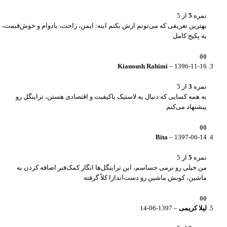
نمره
5
از 5
بهترین تعریفی که می‌تونم ازش بکنم اینه: ایمن، راحت، بادوام و خوش‌قیمت،
یه پکیج کامل
0
0
Kianoush Rahimi
–
1396-11-16
نمره
3
از 5
به همه کسایی که دنبال یه لاستیک باکیفیت و اقتصادی هستن، تراینگل رو
پیشنهاد می‌کنم
0
0
Bita
–
1397-06-14
نمره
5
از 5
من خیلی رو نرمی حساسم، این تراینگل‌ها انگار کمک‌فنر اضافه کردن به
ماشین، کوبش ماشین رو دست‌اندازا کلاً گرفته
0
0
لیلا کریمی
–
1397-06-14