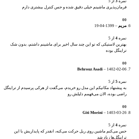
نمره
3
از 5
فرمان‌پذیری ماشینم خیلی دقیق شده و حس کنترل بیشتری دارم
0
0
مریم
–
1399-04-19
نمره
4
از 5
بهترین لاستیکی که تو این چند سال اخیر برای ماشینم داشتم، بدون شک
تراینگل بوده
0
0
Behrouz Asadi
–
1402-02-06
نمره
5
از 5
به پیشنهاد مکانیکم این مدل رو خریدم، می‌گفت از هرکی پرسیدم از تراینگل
راضی بوده، الان می‌فهمم دلیلش رو
0
0
Giti Moeini
–
1403-03-26
نمره
4
از 5
حس می‌کنم ماشین روی ریل حرکت می‌کنه، انقدر که پایداریش با این
تراینگل‌ها زیاد شد