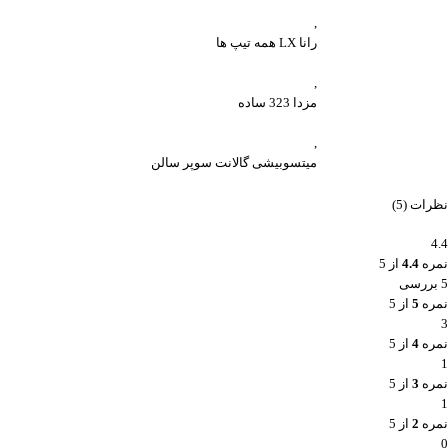
,
رانا LX همه تیپ ها
,
مزدا 323 ساده
,
میتسوبیشی گالانت سوپر سالن
نظرات (5)
4.4
نمره
4.4
از 5
5 بررسی
نمره
5
از 5
3
نمره
4
از 5
1
نمره
3
از 5
1
نمره
2
از 5
0