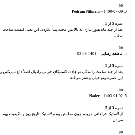
0
0
Pedram Niknam
–
1400-07-09
نمره
5
از 5
بعد از چند ماه هنوز نیازی به بالانس مجدد پیدا نکرده، این یعنی کیفیت ساخت
عالی.
0
0
عاطفه رضایی
–
1401-03-02
نمره
5
از 5
بعد از چند ساعت رانندگی تو جاده، لاستیکای جی‌تی رادیال اصلاً داغ نمی‌کنن و
این عمرشونو خیلی بیشتر می‌کنه.
0
0
Nader
–
1403-01-02
نمره
3
از 5
از لاستیک فراهانی خریدم چون مطمئن بودم لاستیک تاریخ روز و باکیفیت بهم
می‌دن
0
0