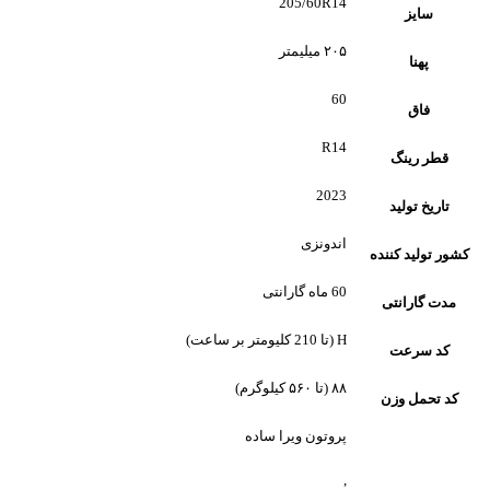
205/60R14
سایز
۲۰۵ میلیمتر
پهنا
60
فاق
R14
قطر رینگ
2023
تاریخ تولید
اندونزی
کشور تولید کننده
60 ماه گارانتی
مدت گارانتی
H (تا 210 کلیومتر بر ساعت)
کد سرعت
۸۸ (تا ۵۶۰ کیلوگرم)
کد تحمل وزن
پروتون ویرا ساده
,