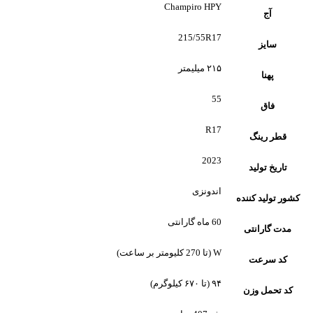
Champiro HPY
آج
215/55R17
سایز
۲۱۵ میلیمتر
پهنا
55
فاق
R17
قطر رینگ
2023
تاریخ تولید
اندونزی
کشور تولید کننده
60 ماه گارانتی
مدت گارانتی
W (تا 270 کلیومتر بر ساعت)
کد سرعت
۹۴ (تا ۶۷۰ کیلوگرم)
کد تحمل وزن