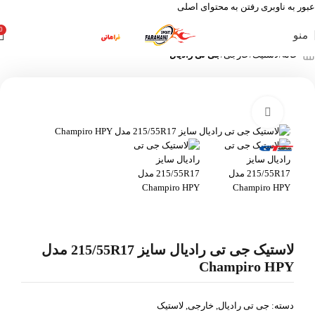
عبور به ناوبری
رفتن به محتوای اصلی
0
منو
خانه
لاستیک
خارجی
جی تی رادیال
بزرگنمایی تصویر
لاستیک جی تی رادیال سایز 215/55R17 مدل
Champiro HPY
دسته:
جی تی رادیال
,
خارجی
,
لاستیک