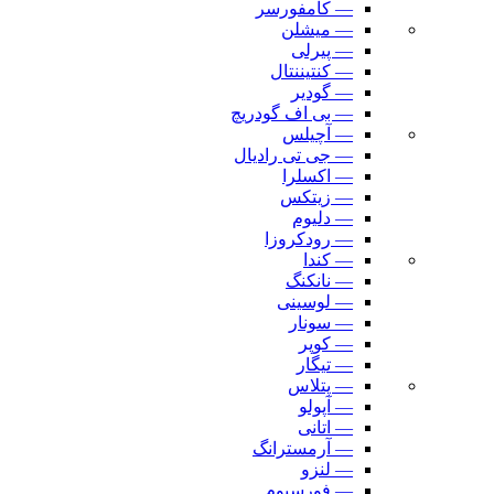
— کامفورسر
— میشلن
— پیرلی
— کنتیننتال
— گودیر
— بی اف گودریچ
— آچیلس
— جی تی رادیال
— اکسلرا
— زیتکس
— دلیوم
— رودکروزا
— کندا
— نانکنگ
— لوسینی
— سونار
— کوپر
— تیگار
— پتلاس
— آپولو
— اتانی
— آرمسترانگ
— لنزو
— فورسیوم