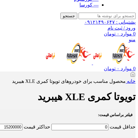
— کورسا
جستجو
پشتیبانی : ۰۹۱۲۱۴۹۰۶۴۷
ورود / ثبت نام
0
موارد
۰
تومان
منو
0
موارد
۰
تومان
خانه
محصول مناسب برای خودروهای
تویوتا کمری XLE هیبرید
تویوتا کمری XLE هیبرید
فیلتر براساس قیمت:
حداقل قیمت
حداكثر قيمت