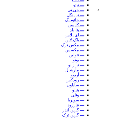
— نیتو
— جی تی
— تراینگل
— چائویانگ
— کاپسن
— هابیلد
— ای پلاس
— بلک لاین
— مکس ترک
— مکسس
— نئولین
— بوتو
— ترازانو
— مارشال
— آریوو
— رودکس
— سایلون
— هیلو
— ونلی
— سوپریا
— فاررود
— گرین لندر
— گرین ترک