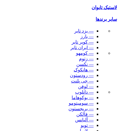
لاستیک تایوان
سایر برندها
— یزد تایر
— بارز
— کویر تایر
— ایران تایر
— کومهو
— زتوم
— نکسن
— هانکوک
— رودستون
— جی پلنت
— لوفن
— دانلوپ
— یوکوهاما
— سومیتومو
— بریجستون
— فالکن
— آلیانس
— تویو
— لاسا