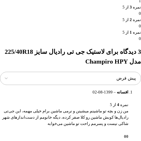
1
نمره
3
از 5
0
نمره
2
از 5
0
نمره
1
از 5
0
3 دیدگاه برای
لاستیک جی تی رادیال سایز 225/40R18
مدل Champiro HPY
افسانه
–
1399-08-02
نمره
4
از 5
من زن و بچه تو ماشینم میشینن و نرمی ماشین برام خیلی مهمه، این جی‌تی
رادیال‌ها کوبش ماشین رو کلا صفر کرده، دیگه خانومم از دست‌اندازهای شهر
شاکی نیست و پسرمم راحت تو ماشین می‌خوابه
0
0