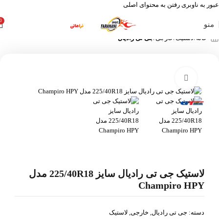
عبور به ناوبری
رفتن به محتوای اصلی
0
منو
خانه
لاستیک
خارجی
جی تی رادیال
بزرگنمایی تصویر
لاستیک جی تی رادیال سایز 225/40R18 مدل
Champiro HPY
دسته:
جی تی رادیال
,
خارجی
,
لاستیک