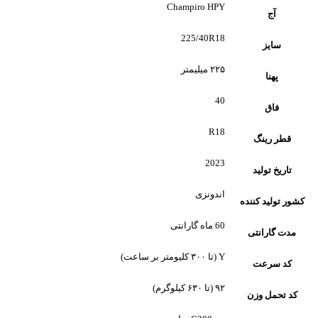
Champiro HPY
آج
225/40R18
سایز
۲۲۵ میلیمتر
پهنا
40
فاق
R18
قطر رینگ
2023
تاریخ تولید
اندونزی
کشور تولید کننده
60 ماه گارانتی
مدت گارانتی
Y (تا ۳۰۰ کلیومتر بر ساعت)
کد سرعت
۹۲ (تا ۶۳۰ کیلوگرم)
کد تحمل وزن