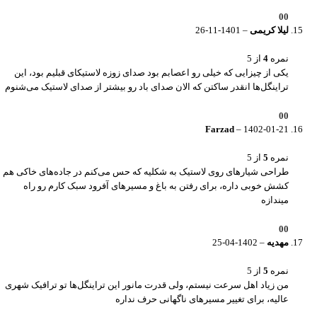
0
0
لیلا کریمی
–
1401-11-26
نمره
4
از 5
یکی از چیزایی که خیلی رو اعصابم بود صدای زوزه لاستیکای قبلیم بود، این
تراینگل‌ها انقدر ساکتن که الان صدای باد رو بیشتر از صدای لاستیک می‌شنوم
0
0
Farzad
–
1402-01-21
نمره
5
از 5
طراحی شیارهای روی لاستیک به شکلیه که حس می‌کنم در جاده‌های خاکی هم
کشش خوبی داره، برای رفتن به باغ و مسیرهای آفرود سبک کارم رو راه
میندازه
0
0
مهدیه
–
1402-04-25
نمره
5
از 5
من زیاد اهل سرعت نیستم، ولی قدرت مانور این تراینگل‌ها تو ترافیک شهری
عالیه، برای تغییر مسیرهای ناگهانی حرف نداره