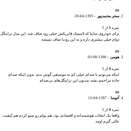
0
0
سحر محمدپور
–
1395-04-26
نمره
5
از 5
برای خودروی ساینا که لاستیک فابریکش خیلی زود صاف شد، این مدل تراینگل
دوام خیلی بیشتری داره و به این زودیا صاف نمیشه
0
0
هومن
–
1396-08-03
نمره
4
از 5
اینکه می‌تونم با صدای خیلی کم به موسیقی گوش بدم، بدون اینکه صدای
جاده مزاحمم بشه، مدیون این تراینگل‌های بی‌صدام
0
0
آتوسا
–
1397-04-15
نمره
4
از 5
واقعا یک انتخاب هوشمندانه و اقتصادی بود، هم پولم رو سیو کردم هم کیفیت
عالی گیرم اومد