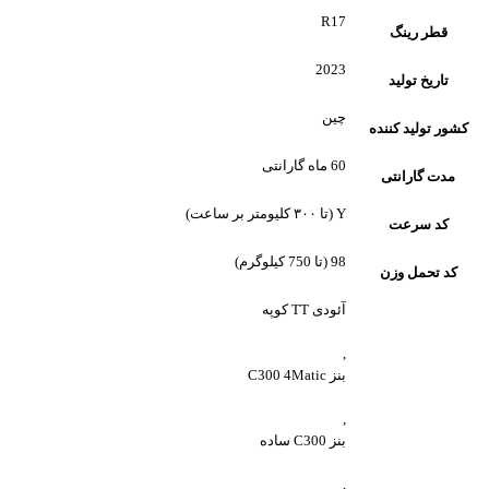
R17
قطر رینگ
2023
تاریخ تولید
چین
کشور تولید کننده
60 ماه گارانتی
مدت گارانتی
Y (تا ۳۰۰ کلیومتر بر ساعت)
کد سرعت
98 (تا 750 کیلوگرم)
کد تحمل وزن
آئودی TT کوپه
,
بنز C300 4Matic
,
بنز C300 ساده
,