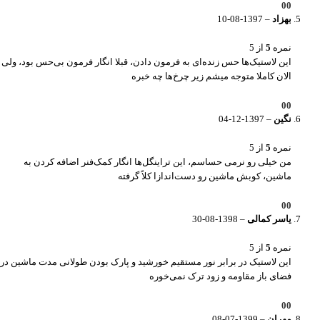
0
0
بهزاد
–
1397-08-10
نمره
5
از 5
این لاستیک‌ها حس زنده‌ای به فرمون دادن، قبلا انگار فرمون بی‌حس بود، ولی
الان کاملا متوجه میشم زیر چرخ‌ها چه خبره
0
0
نگین
–
1397-12-04
نمره
5
از 5
من خیلی رو نرمی حساسم، این تراینگل‌ها انگار کمک‌فنر اضافه کردن به
ماشین، کوبش ماشین رو دست‌اندازا کلاً گرفته
0
0
یاسر کمالی
–
1398-08-30
نمره
5
از 5
این لاستیک در برابر نور مستقیم خورشید و پارک بودن طولانی مدت ماشین در
فضای باز مقاومه و زود ترک نمی‌خوره
0
0
مهران
–
1399-07-08