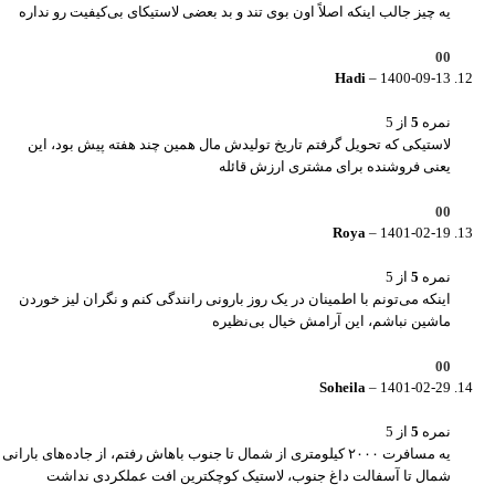
یه چیز جالب اینکه اصلاً اون بوی تند و بد بعضی لاستیکای بی‌کیفیت رو نداره
0
0
Hadi
–
1400-09-13
نمره
5
از 5
لاستیکی که تحویل گرفتم تاریخ تولیدش مال همین چند هفته پیش بود، این
یعنی فروشنده برای مشتری ارزش قائله
0
0
Roya
–
1401-02-19
نمره
5
از 5
اینکه می‌تونم با اطمینان در یک روز بارونی رانندگی کنم و نگران لیز خوردن
ماشین نباشم، این آرامش خیال بی‌نظیره
0
0
Soheila
–
1401-02-29
نمره
5
از 5
یه مسافرت ۲۰۰۰ کیلومتری از شمال تا جنوب باهاش رفتم، از جاده‌های بارانی
شمال تا آسفالت داغ جنوب، لاستیک کوچکترین افت عملکردی نداشت