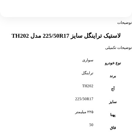
توضیحات
لاستیک تراینگل سایز 225/50R17 مدل TH202
توضیحات تکمیلی
سواری
نوع خودرو
تراینگل
برند
TH202
آج
225/50R17
سایز
۲۲۵ میلیمتر
پهنا
50
فاق