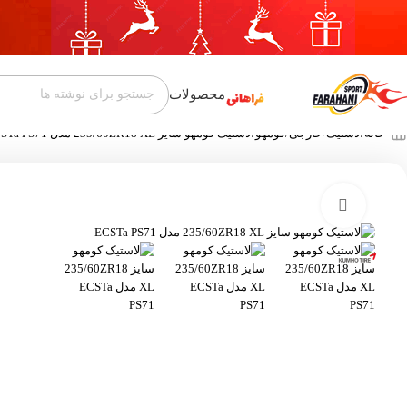
محصولات
خانه
لاستیک
خارجی
کومهو
لاستیک کومهو سایز 235/60ZR18 XL مدل ECSTa PS71
بزرگنمایی تصویر