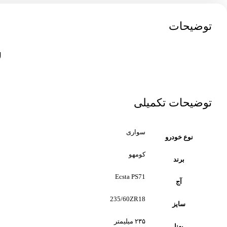
توضیحات
ل
توضیحات تکمیلی
سواری
نوع خودرو
کومهو
برند
Ecsta PS71
آج
235/60ZR18
سایز
۲۳۵ میلیمتر
پهنا