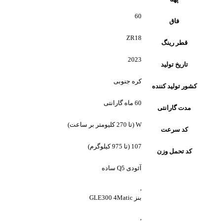
60
فاق
ZR18
قطر رینگ
2023
تاریخ تولید
کره جنوبی
کشور تولید کننده
60 ماه گارانتی
مدت گارانتی
W (تا 270 کلیومتر بر ساعت)
کد سرعت
107 (تا 975 کیلوگرم)
کد تحمل وزن
آئودی Q5 ساده
,
بنز GLE300 4Matic
,