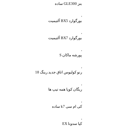
بنز GLE300 ساده
,
بورگوارد BX5 آلتیمیت
,
بورگوارد BX7 آلتیمیت
,
پورشه ماکان S
,
رنو کولیوس اتاق جدید رینگ 18
,
ریگان کوپا همه تیپ ها
,
کی ام سی k7 ساده
,
کیا سدونا EX
واتساپ