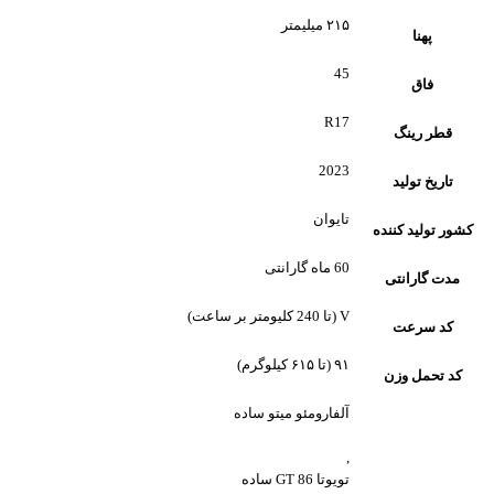
۲۱۵ میلیمتر
پهنا
45
فاق
R17
قطر رینگ
2023
تاریخ تولید
تایوان
کشور تولید کننده
60 ماه گارانتی
مدت گارانتی
V (تا 240 کلیومتر بر ساعت)
کد سرعت
۹۱ (تا ۶۱۵ کیلوگرم)
کد تحمل وزن
آلفارومئو میتو ساده
,
تویوتا GT 86 ساده