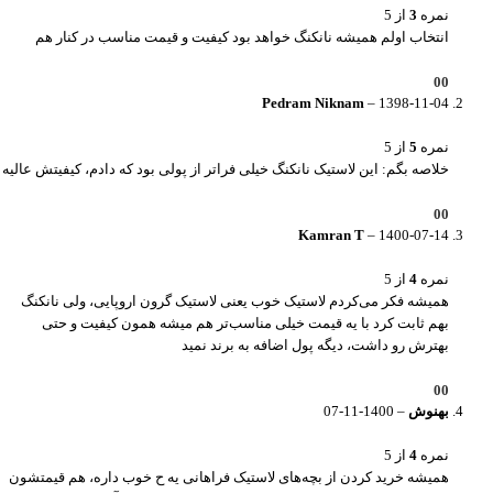
نمره
3
از 5
انتخاب اولم همیشه نانکنگ خواهد بود کیفیت و قیمت مناسب در کنار هم
0
0
Pedram Niknam
–
1398-11-04
نمره
5
از 5
خلاصه بگم: این لاستیک نانکنگ خیلی فراتر از پولی بود که دادم، کیفیتش عالیه
0
0
Kamran T
–
1400-07-14
نمره
4
از 5
همیشه فکر می‌کردم لاستیک خوب یعنی لاستیک گرون اروپایی، ولی نانکنگ
بهم ثابت کرد با یه قیمت خیلی مناسب‌تر هم میشه همون کیفیت و حتی
بهترش رو داشت، دیگه پول اضافه به برند نمید
0
0
بهنوش
–
1400-11-07
نمره
4
از 5
همیشه خرید کردن از بچه‌های لاستیک فراهانی یه ح خوب داره، هم قیمتشون