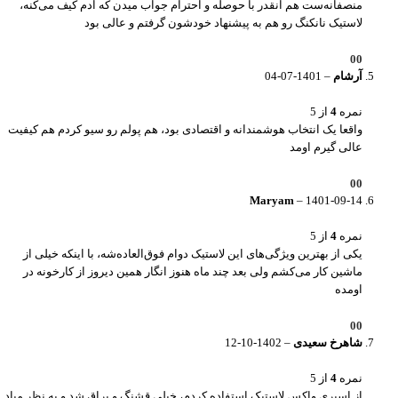
منصفانه‌ست هم انقدر با حوصله و احترام جواب میدن که آدم کیف می‌کنه،
لاستیک نانکنگ رو هم به پیشنهاد خودشون گرفتم و عالی بود
0
0
آرشام
–
1401-07-04
نمره
4
از 5
واقعا یک انتخاب هوشمندانه و اقتصادی بود، هم پولم رو سیو کردم هم کیفیت
عالی گیرم اومد
0
0
Maryam
–
1401-09-14
نمره
4
از 5
یکی از بهترین ویژگی‌های این لاستیک دوام فوق‌العاده‌شه، با اینکه خیلی از
ماشین کار می‌کشم ولی بعد چند ماه هنوز انگار همین دیروز از کارخونه در
اومده
0
0
شاهرخ سعیدی
–
1402-10-12
نمره
4
از 5
از اسپری واکس لاستیک استفاده کردم، خیلی قشنگ و براق شد و به نظر میاد