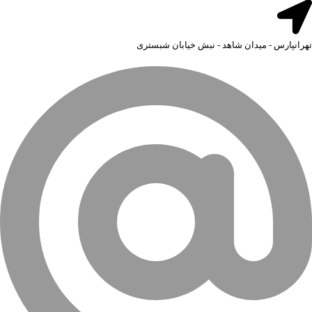
تهرانپارس - میدان شاهد - نبش خیابان شبستری