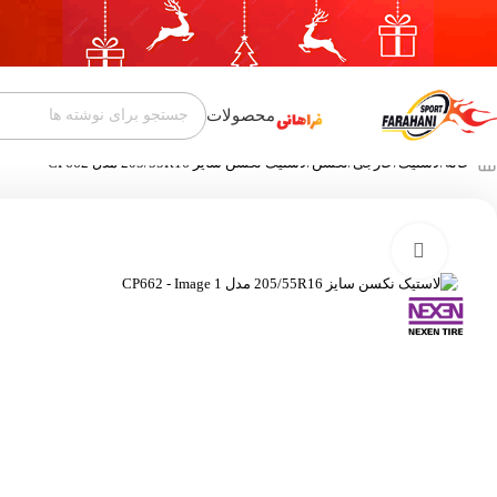
محصولات
خانه
لاستیک
خارجی
نکسن
لاستیک نکسن سایز 205/55R16 مدل CP662
بزرگنمایی تصویر