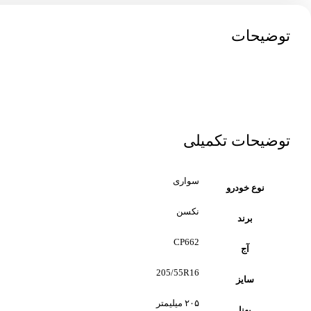
توضیحات
توضیحات تکمیلی
سواری
نوع خودرو
نکسن
برند
CP662
آج
205/55R16
سایز
۲۰۵ میلیمتر
پهنا