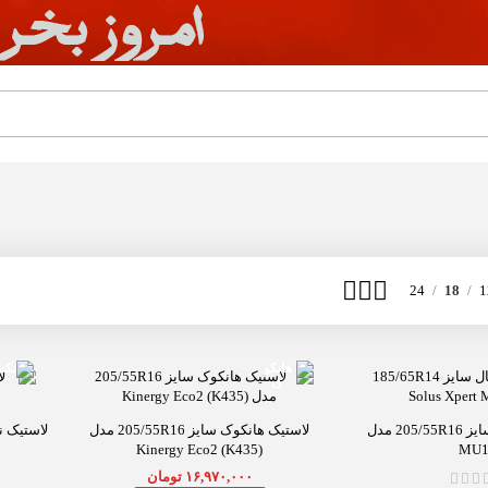
24
18
1
لاستیک مارشال سایز 205/55R16 مدل
لاستیک هانکوک سایز 205/55R16 مدل
Kinergy Eco2 (K435)
MU1
۱۶,۹۷۰,۰۰۰
تومان