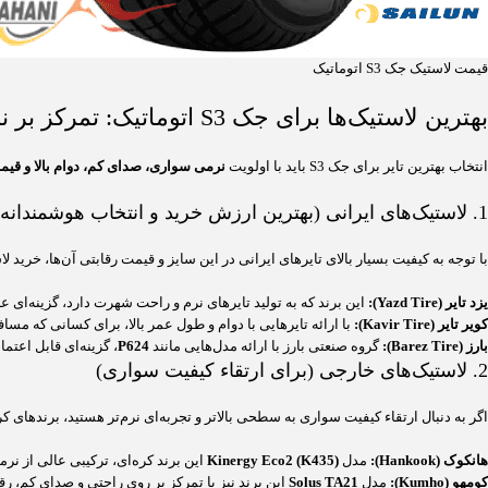
قیمت لاستیک جک S3 اتوماتیک
بهترین لاستیک‌ها برای جک S3 اتوماتیک: تمرکز بر نرمی، دوام و قیمت
انتخاب بهترین تایر برای جک S3 باید با اولویت
نرمی سواری، صدای کم، دوام بالا و قی
1. لاستیک‌های ایرانی (بهترین ارزش خرید و انتخاب هوشمندانه)
با توجه به کیفیت بسیار بالای تایرهای ایرانی در این سایز و قیمت رقابتی آن‌ها، خرید
یزد تایر (Yazd Tire):
این برند که به تولید تایرهای نرم و راحت شهرت دارد، گزینه‌ای عالی برای به
کویر تایر (Kavir Tire):
با ارائه تایرهایی با دوام و طول عمر بالا، برای کسانی که مس
بارز (Barez Tire):
گروه صنعتی بارز با ارائه مدل‌هایی مانند
P624
، گزینه‌ای قابل اعت
2. لاستیک‌های خارجی (برای ارتقاء کیفیت سواری)
اگر به دنبال ارتقاء کیفیت سواری به سطحی بالاتر و تجربه‌ای نرم‌تر هستید، برندهای ک
هانکوک (Hankook):
مدل
Kinergy Eco2 (K435)
این برند کره‌ای، ترکیبی عالی از نرمی، س
کومهو (Kumho):
مدل
Solus TA21
این برند نیز با تمرکز بر روی راحتی و صدای کم،