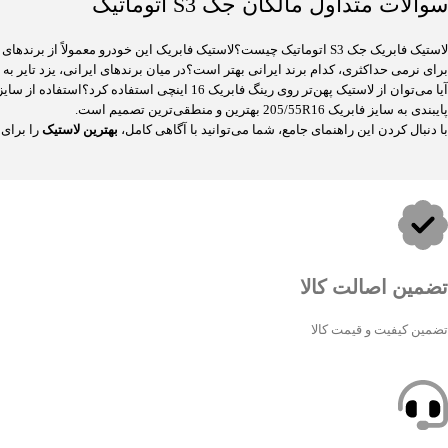
سوالات متداول مالکان جک S3 اتوماتیک
لاستیک فابریک جک S3 اتوماتیک چیست؟لاستیک فابریک این خودرو معمولاً از برندهای باکیفیت چینی مانند جی‌تی (Giti) یا چائویانگ (Chaoyang) است که توسط کرمان موتور انتخاب می‌شود.
برای نرمی حداکثری، کدام برند ایرانی بهتر است؟در میان برندهای ایرانی، یزد تایر به طور گسترده
پایبندی به سایز فابریک 205/55R16 بهترین و منطقی‌ترین تصمیم است.
با دنبال کردن این راهنمای جامع، شما می‌توانید با آگاهی کامل،
بهترین لاستیک
را برای
تضمین اصالت کالا
تضمین کیفیت و قیمت کالا