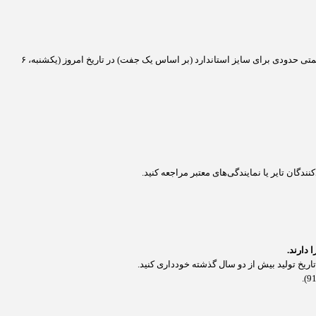
به دلیل فراوانی بسیار زیاد سایز 205/55R16 (که با خودروهایی مانند سراتو، مزدا 3 و تارا مشترک است)، بسیار رقابتی و متنوع است. در ادامه، بازه قیمتی حدودی برای سایز استاندارد (بر اساس یک جفت) در تاریخ امروز (یکشنبه، ۶
دگان تایر یا نمایندگی‌های معتبر مراجعه کنید.
 دارند.