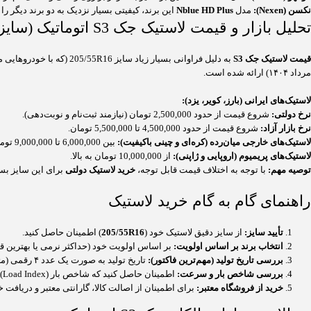
نکسن (Nexen):
مدل
Nblue HD Plus
این برند، کیفیتی بسیار نزدیک به دو برند دیگر ر
تحلیل بازار و قیمت لاستیک جک S3 اتوماتیک (سایز 205/55R16)
قیمت لاستیک جک S3
مرداد ۱۴۰۴) ارائه شده است.
لاستیک‌های ایرانی (بارز، کویر، یزد):
نرخ دولتی:
شروع قیمت از حدود 2,500,000 تومان (نیازمند ثبت‌نام و نوبت‌دهی).
نرخ بازار آزاد:
شروع قیمت از حدود 4,500,000 تا 5,500,000 تومان.
لاستیک‌های خارجی میان‌رده (کره‌ای و چینی باکیفیت):
بین 6,000,000 تا 9,000,000 تومان.
لاستیک‌های پریمیوم (اروپایی و ژاپنی):
از 10,000,000 تومان به بالا.
توصیه مهم:
با توجه به اختلاف قیمت قابل توجه،
خرید لاستیک دولتی
برای این سایز بسی
راهنمای گام به گام خرید لاستیک
تأیید سایز:
از سایز دقیق لاستیک خود (
205/55R16
) اطمینان حاصل کنید.
انتخاب برند بر اساس اولویت:
بر اساس اولویت خود (حداکثر نرمی یا بهترین قیم
بررسی تاریخ تولید (مهم‌ترین فاکتور):
تاریخ تولید به صورت یک عدد ۴ رقمی (مثلاً
بررسی شاخص بار و سرعت:
اطمینان حاصل کنید که شاخص بار (Load Index) و سرعت (Speed Rating) لاستیک جدید، با توصیه‌های کارخانه مطابقت دارد (معمولاً 91V).
خرید از فروشگاه معتبر:
برای اطمینان از اصالت کالا، گارانتی معتبر و دریافت 