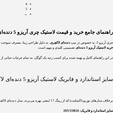
4
5
→
راهنمای جامع خرید و قیمت لاستیک چری آریزو 5 دنده‌ای لاکچری: بهترین انتخاب برای سدان محبوب شما
چری آریزو 5، به خصوص در تیپ
دنده‌ای لاکچری
، به دلیل طراحی زیبا، مصرف سوخت اق
خرید لاستیک آریزو 5 دنده‌ای
تصمیمی کلیدی و مهم است.
در این راهنمای کامل و بهینه شده برای کسب رتبه یک گوگل، به تمام جزئیات حیاتی از
سایز استاندارد و فابریک لاستیک آریزو 5 دنده‌ای لاکچری
برخلاف مدل‌های توربو (اکسلنت) که از رینگ 17 اینچی بهره می‌برند، مدل دنده‌ای لاکچری به صورت استاندارد با سایز رینگ و لاستیک متفاوتی عرضه شده که بر روی نرمی و راحتی سواری تمرکز دارد.
سایز استاندارد و فابریک:
205/55R16