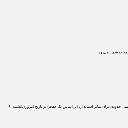
د.
به دلیل فراوانی بسیار زیاد سایز 205/55R16 (که با خودروهایی مانند سراتو، مزدا 3 و تارا مشترک است)، بسیار رقابتی و متنوع است. در ادامه، بازه قیمتی حدودی برای سایز استاندارد (بر اساس یک جفت) در تاریخ امروز (یکشنبه، ۶