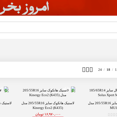
24
18
1
لاستیک مارشال سایز 205/55R16 مدل
لاستیک هانکوک سایز 205/55R16 مدل
Kinergy Eco2 (K435)
MU1
۱۶,۹۷۰,۰۰۰
تومان