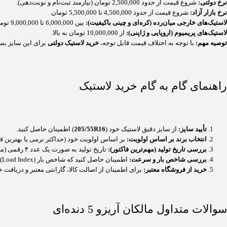
نرخ دولتی:
شروع قیمت از حدود 2,500,000 تومان (نیازمند ثبت‌نام و نوبت‌دهی).
نرخ بازار آزاد:
شروع قیمت از حدود 4,500,000 تا 5,500,000 تومان.
لاستیک‌های خارجی میان‌رده (کره‌ای و چینی باکیفیت):
بین 6,000,000 تا 9,000,000 تومان.
لاستیک‌های پریمیوم (اروپایی و ژاپنی):
از 10,000,000 تومان به بالا.
توصیه مهم:
با توجه به اختلاف قیمت قابل توجه،
خرید لاستیک دولتی
برای این سایز بسی
راهنمای گام به گام خرید لاستیک
تأیید سایز:
از سایز دقیق لاستیک خود (
205/55R16
) اطمینان حاصل کنید.
انتخاب برند بر اساس اولویت:
بر اساس اولویت خود (حداکثر نرمی یا بهترین قیم
بررسی تاریخ تولید (مهم‌ترین فاکتور):
تاریخ تولید به صورت یک عدد ۴ رقمی (مثلاً
بررسی شاخص بار و سرعت:
اطمینان حاصل کنید که شاخص بار (Load Index) و سرعت (Speed Rating) لاستیک جدید، با توصیه‌های کارخانه مطابقت دارد (معمولاً 91V).
خرید از فروشگاه معتبر:
برای اطمینان از اصالت کالا، گارانتی معتبر و دریافت 
سوالات متداول مالکان آریزو 5 دنده‌ای