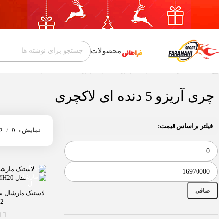
محصولات
خانه
محصول مناسب برای خودروهای
چری آریزو 5 دنده ای لاکچری
چری آریزو 5 دنده ای لاکچری
فیلتر براساس قیمت:
نمایش
9
2
-8%
صافی
2