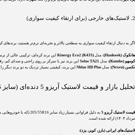
2. لاستیک‌های خارجی (برای ارتقاء کیفیت سواری)
اگر به دنبال ارتقاء کیفیت سواری به سطحی بالاتر و تجربه‌ای نرم‌تر هستید، برندهای ک
هانکوک (Hankook):
مدل
Kinergy Eco2 (K435)
این برند کره‌ای، ترکیبی عالی از نرمی، س
کومهو (Kumho):
مدل
Solus TA21
این برند نیز با تمرکز بر روی راحتی و صدای کم،
نکسن (Nexen):
مدل
Nblue HD Plus
این برند، کیفیتی بسیار نزدیک به دو برند دیگر ر
تحلیل بازار و قیمت لاستیک آریزو 5 دنده‌ای (سایز 205/55R16)
قیمت لاستیک آریزو 5
مرداد ۱۴۰۴) ارائه شده است.
لاستیک‌های ایرانی (بارز، کویر، یزد):