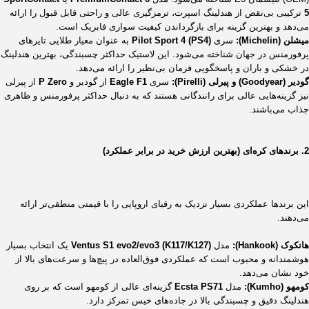
5
ترکیبی بی‌نقص از هندلینگ اسپرت، ترمزگیری عالی و راحتی قابل قبول را ارائه
می‌دهد و بهترین گزینه برای بازگرداندن کیفیت سواری فابریک است.
میشلن (Michelin):
سری
Pilot Sport 4 (PS4)
به عنوان معیار طلایی تایرهای
پرفورمنس در جهان شناخته می‌شود. این لاستیک حداکثر چسبندگی، بهترین هندلینگ
در خشکی و باران و پاسخگویی فرمان بی‌نظیر را ارائه می‌دهد.
گودیر (Goodyear) و پیرلی (Pirelli):
سری
Eagle F1
از گودیر و
P Zero
از پیرلی
نیز گزینه‌هایی عالی برای رانندگانی هستند که به دنبال حداکثر پرفورمنس و ظاهری
جذاب می‌باشند.
2. برندهای کره‌ای (بهترین ارزش خرید در برابر عملکرد)
این برندها عملکردی بسیار نزدیک به رقبای اروپایی را با قیمتی منطقی‌تر ارائه
می‌دهند.
هانکوک (Hankook):
مدل
Ventus S1 evo2/evo3 (K117/K127)
یک انتخاب بسیار
هوشمندانه و محبوب است که عملکردی فوق‌العاده در پیچ‌ها و سرعت‌های بالا از
خود نشان می‌دهد.
کومهو (Kumho):
مدل
Ecsta PS71
گزینه‌ای عالی از کومهو است که بر روی
هندلینگ دقیق و چسبندگی بالا در جاده‌های خیس تمرکز دارد.