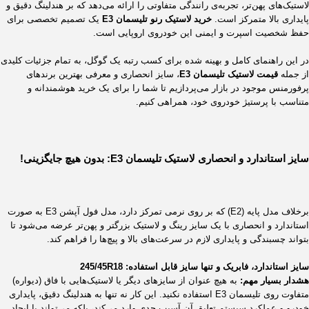
لاستیک‌های پهن‌تر، تجربه‌ی رانندگی متفاوتی را ارائه می‌دهد که بر هندلینگ دقیق و
پایداری بالا متمرکز است.
خرید لاستیک رنو تلیسمان E3
یک تصمیم تخصصی برای
حفظ شخصیت اسپرت و ایمنی این خودروی اروپایی است.
در این راهنمای کامل و بهینه شده برای کسب رتبه یک گوگل، به تمام جزئیات کلیدی
از جمله
قیمت لاستیک تلیسمان E3
، سایز انحصاری و معرفی بهترین برندهای
پرفورمنس موجود در بازار می‌پردازیم تا شما را برای یک خرید هوشمندانه و
متناسب با پرستیژ خودروی خود، همراهی کنیم.
سایز استاندارد و انحصاری لاستیک تلیسمان E3: بدون هیچ جایگزینی!
برخلاف مدل پایه (E2) که بر روی نرمی تمرکز دارد، مدل فول آپشن E3 به صورت
استاندارد و انحصاری با یک سایز رینگ و لاستیک بزرگتر و پهن‌تر عرضه می‌شود تا
بتواند چسبندگی و پایداری لازم در سرعت‌های بالا و پیچ‌ها را فراهم کند.
سایز استاندارد، فابریک و تنها سایز قابل استفاده:
18
R
245/45
هشدار بسیار مهم:
به هیچ عنوان از سایزهای دیگر یا لاستیک‌هایی با فاق (دیواره)
متفاوت روی تلیسمان E3 استفاده نکنید. این کار نه تنها به هندلینگ دقیق، پایداری
خودرو و عملکرد سیستم تعلیق آن آسیب جدی وارد می‌کند، بلکه می‌تواند با ایجاد