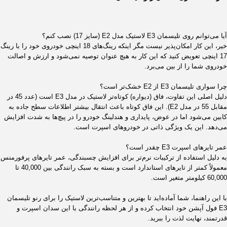
آیا می‌توانم روی تلیسمان E3 لاستیک مدل E2 (سایز 17) نصب کنم؟
خیر، این کار امکان‌پذیر نیست مگر اینکه رینگ‌های 18 اینچی خودروی خود را با رینگ
17 اینچی تعویض کنید که این کار به هیچ عنوان توصیه نمی‌شود و ارزش و اصالت
خودروی شما را از بین می‌برد.
چرا سواری تلیسمان E3 از E2 خشک‌تر است؟
دلیل اصلی این تفاوت، فاق (دیواره) کوتاه‌تر لاستیک در مدل E3 است (عدد 45 در
مقابل 55 در مدل E2). این فاق کوتاه باعث انتقال بیشتر اطلاعات سطح جاده به
کابین می‌شود اما در عوض، پایداری و هندلینگ خودرو را در پیچ‌ها به شدت افزایش
می‌دهد. این یک ویژگی ذاتی در خودروهای اسپرت است.
عمر تایرهای اسپرت E3 چقدر است؟
به دلیل استفاده از ترکیبات نرم‌تر برای افزایش چسبندگی، عمر تایرهای پرفورمنس
معمولاً کمتر از تایرهای استاندارد است و بسته به سبک رانندگی بین 40,000 تا
60,000 کیلومتر متغیر است.
با این راهنما، شما آماده‌اید تا بهترین و متناسب‌ترین لاستیک را برای رنو تلیسمان
E3 فول آپشن خود انتخاب کرده و از هر لحظه رانندگی با این سدان اسپرت و
قدرتمند، نهایت لذت را ببرید.