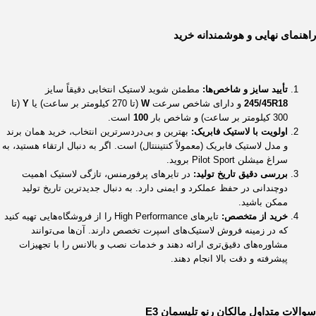
راهنمای نهایی و هوشمندانه خرید
تأیید سایز و شاخص‌ها:
مطمئن شوید لاستیک انتخابی دقیقاً سایز
18
R
245/45
و دارای شاخص سرعت
W
(تا 270 کیلومتر بر ساعت) یا
Y
(تا
300 کیلومتر بر ساعت) و شاخص بار
100
است.
اولویت با لاستیک فابریک:
بهترین و بی‌دردسرترین انتخاب، خرید همان برند
و مدل لاستیک فابریک (معمولاً کنتیننتال) است. اگر به دنبال ارتقاء هستید، به
سراغ میشلن Pilot Sport بروید.
بررسی دقیق تاریخ تولید:
در تایرهای پرفورمنس، تازگی لاستیک اهمیت
دوچندانی در حفظ عملکرد و ایمنی دارد. به دنبال جدیدترین تاریخ تولید
ممکن باشید.
خرید از متخصص:
تایرهای High Performance را از فروشگاه‌هایی تهیه کنید
که در زمینه فروش لاستیک‌های اسپرت تخصص دارند. آن‌ها می‌توانند
مشاوره‌های دقیق‌تری ارائه دهند و خدمات نصب و بالانس را با تجهیزات
پیشرفته و دقت بالا انجام دهند.
سوالات متداول مالکان رنو تلیسمان E3