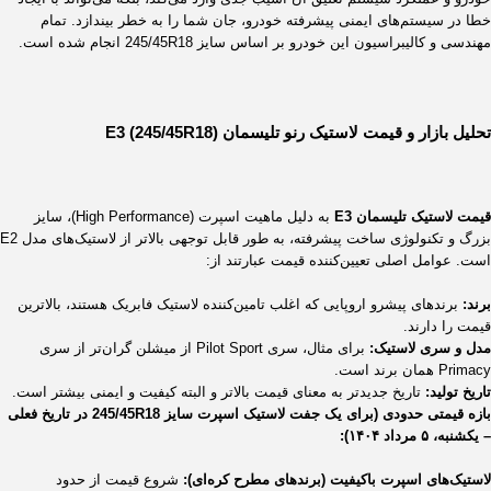
خطا در سیستم‌های ایمنی پیشرفته خودرو، جان شما را به خطر بیندازد. تمام
مهندسی و کالیبراسیون این خودرو بر اساس سایز
18
R
245/45
انجام شده است.
تحلیل بازار و قیمت لاستیک رنو تلیسمان E3 (
)
18
R
245/45
قیمت لاستیک تلیسمان E3
به دلیل ماهیت اسپرت (High Performance)، سایز
بزرگ و تکنولوژی ساخت پیشرفته، به طور قابل توجهی بالاتر از لاستیک‌های مدل E2
است. عوامل اصلی تعیین‌کننده قیمت عبارتند از:
برند:
برندهای پیشرو اروپایی که اغلب تامین‌کننده لاستیک فابریک هستند، بالاترین
قیمت را دارند.
مدل و سری لاستیک:
برای مثال، سری Pilot Sport از میشلن گران‌تر از سری
Primacy همان برند است.
تاریخ تولید:
تاریخ جدیدتر به معنای قیمت بالاتر و البته کیفیت و ایمنی بیشتر است.
بازه قیمتی حدودی (برای یک جفت لاستیک اسپرت سایز
18
R
245/45
در تاریخ فعلی
– یکشنبه، ۵ مرداد ۱۴۰۴):
لاستیک‌های اسپرت باکیفیت (برندهای مطرح کره‌ای):
شروع قیمت از حدود