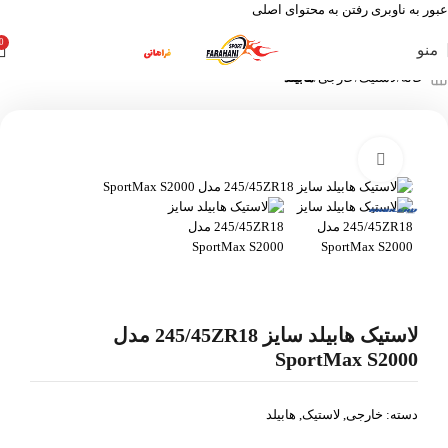
عبور به ناوبری
رفتن به محتوای اصلی
0
منو
خانه
لاستیک
خارجی
هابیلد
بزرگنمایی تصویر
لاستیک هابیلد سایز 245/45ZR18 مدل
SportMax S2000
دسته:
خارجی
,
لاستیک
,
هابیلد