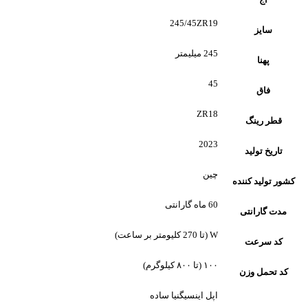
245/45ZR19
سایز
245 میلیمتر
پهنا
45
فاق
ZR18
قطر رینگ
2023
تاریخ تولید
چین
کشور تولید کننده
60 ماه گارانتی
مدت گارانتی
W (تا 270 کلیومتر بر ساعت)
کد سرعت
۱۰۰ (تا ۸۰۰ کیلوگرم)
کد تحمل وزن
اپل اینسیگنیا ساده