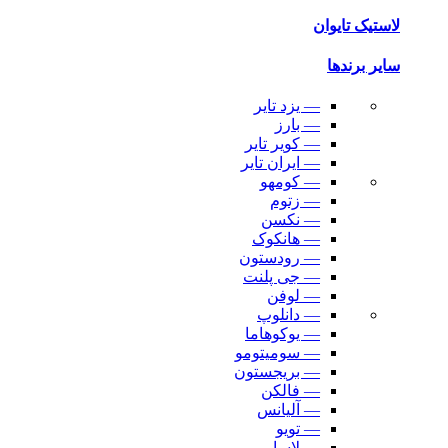
لاستیک تایوان
سایر برندها
— یزد تایر
— بارز
— کویر تایر
— ایران تایر
— کومهو
— زتوم
— نکسن
— هانکوک
— رودستون
— جی پلنت
— لوفن
— دانلوپ
— یوکوهاما
— سومیتومو
— بریجستون
— فالکن
— آلیانس
— تویو
— لاسا