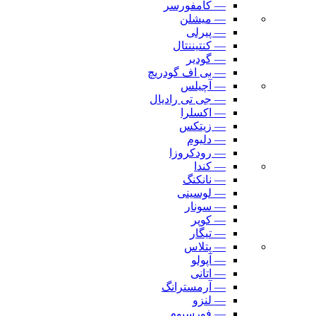
— کامفورسر
— میشلن
— پیرلی
— کنتیننتال
— گودیر
— بی اف گودریچ
— آچیلس
— جی تی رادیال
— اکسلرا
— زیتکس
— دلیوم
— رودکروزا
— کندا
— نانکنگ
— لوسینی
— سونار
— کوپر
— تیگار
— پتلاس
— آپولو
— اتانی
— آرمسترانگ
— لنزو
— فورسیوم