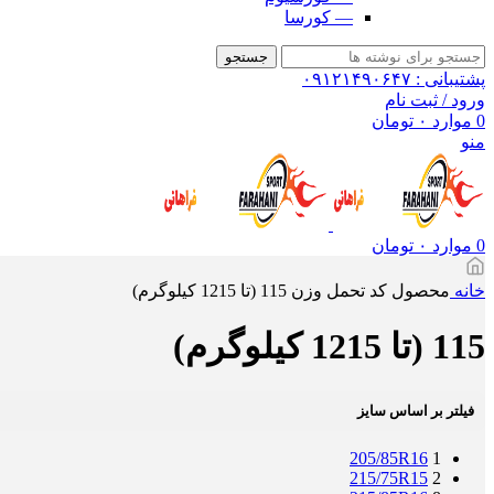
— کورسا
جستجو
پشتیبانی : ۰۹۱۲۱۴۹۰۶۴۷
ورود / ثبت نام
0
موارد
۰
تومان
منو
0
موارد
۰
تومان
خانه
محصول کد تحمل وزن
115 (تا 1215 کیلوگرم)
115 (تا 1215 کیلوگرم)
فیلتر بر اساس سایز
205/85R16
1
215/75R15
2