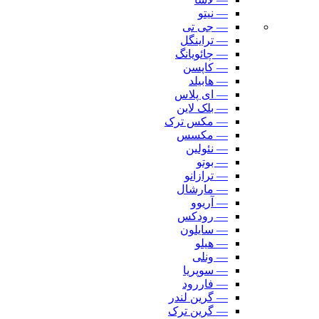
— نیتو
— جی تی
— تراینگل
— چائویانگ
— کاپسن
— هابیلد
— ای پلاس
— بلک لاین
— مکس ترک
— مکسس
— نئولین
— بوتو
— ترازانو
— مارشال
— آریوو
— رودکس
— سایلون
— هیلو
— ونلی
— سوپریا
— فاررود
— گرین لندر
— گرین ترک