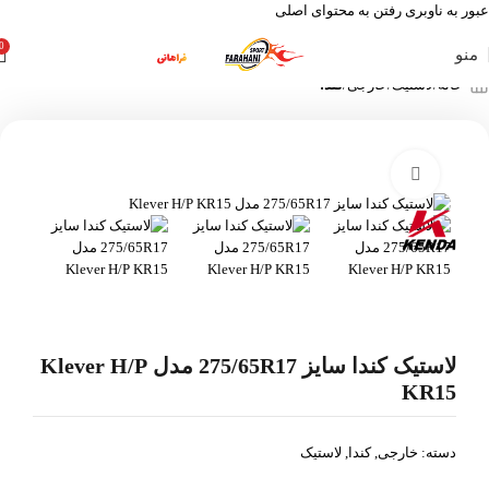
عبور به ناوبری
رفتن به محتوای اصلی
0
منو
خانه
لاستیک
خارجی
کندا
بزرگنمایی تصویر
لاستیک کندا سایز 275/65R17 مدل Klever H/P
KR15
دسته:
خارجی
,
کندا
,
لاستیک