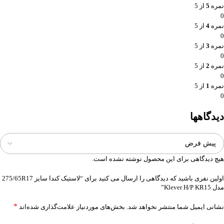
نمره
5
از 5
0
نمره
4
از 5
0
نمره
3
از 5
0
نمره
2
از 5
0
نمره
1
از 5
0
دیدگاهها
هیچ دیدگاهی برای این محصول نوشته نشده است.
اولین نفری باشید که دیدگاهی را ارسال می کنید برای “لاستیک کندا سایز 275/65R17
مدل Klever H/P KR15”
*
نشانی ایمیل شما منتشر نخواهد شد.
بخش‌های موردنیاز علامت‌گذاری شده‌اند