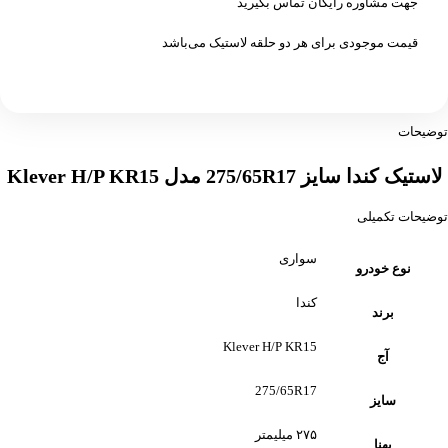
جهت مشاوره رایگان تماس بگیرید
قیمت موجودی برای هر دو حلقه لاستیک می‌باشد
توضیحات
لاستیک کندا سایز 275/65R17 مدل Klever H/P KR15
توضیحات تکمیلی
سواری
نوع خودرو
کندا
برند
Klever H/P KR15
آج
275/65R17
سایز
۲۷۵ میلیمتر
پهنا