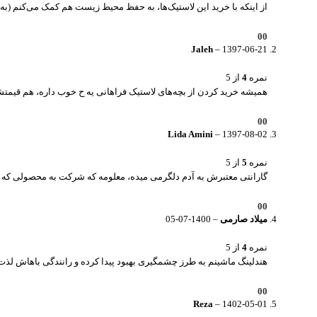
از اینکه با خرید این لاستیک‌ها، به حفظ محیط زیست هم کمک می‌کنم (
0
0
Jaleh
–
1397-06-21
نمره
4
از 5
همیشه خرید کردن از بچه‌های لاستیک فراهانی یه ح خوب داره، هم قیمتش
0
0
Lida Amini
–
1397-08-02
نمره
5
از 5
گارانتی معتبرش به آدم دلگرمی میده، معلومه که شرکت به محصولی که تو
0
0
میلاد صارمی
–
1400-07-05
نمره
4
از 5
هندلینگ ماشینم به طرز چشمگیری بهبود پیدا کرده و رانندگی باهاش لذ
0
0
Reza
–
1402-05-01