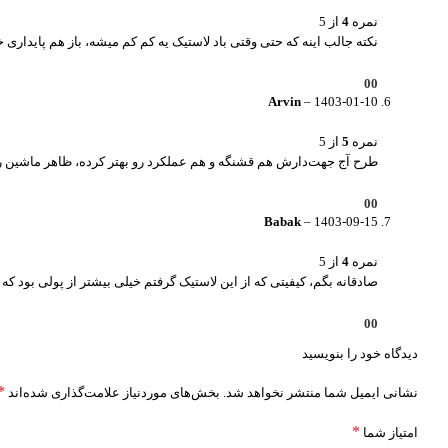
نمره
4
از 5
نکته جالب اینه که حتی وقتی باد لاستیک یه کم کم میشه، باز هم پایدار
0
0
Arvin
–
1403-01-10
نمره
5
از 5
طرح آج جهت‌دارش هم قشنگه و هم عملکرد رو بهتر کرده، ظاهر ماشین ر
0
0
Babak
–
1403-09-15
نمره
4
از 5
صادقانه بگم، کیفیتی که از این لاستیک گرفتم خیلی بیشتر از پولی بود 
0
0
دیدگاه خود را بنویسید
*
نشانی ایمیل شما منتشر نخواهد شد.
بخش‌های موردنیاز علامت‌گذاری شده‌اند
*
امتیاز شما