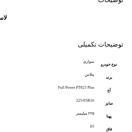
لاستیک پ
توضیحات تکمیلی
سواری
نوع خودرو
پتلاس
برند
Full Power PT825 Plus
آج
225/65R16
سایز
۲۲۵ میلیمتر
پهنا
65
فاق