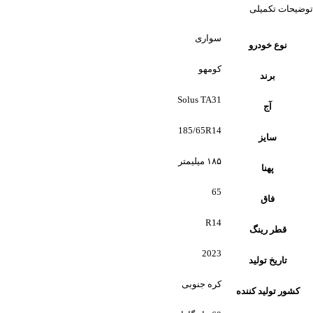
توضیحات تکمیلی
سواری
نوع خودرو
کومهو
برند
Solus TA31
آج
185/65R14
سایز
۱۸۵ میلیمتر
پهنا
65
فاق
R14
قطر رینگ
2023
تاریخ تولید
کره جنوبی
کشور تولید کننده