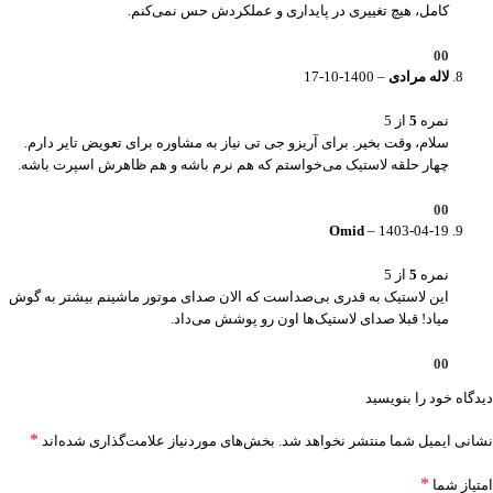
کامل، هیچ تغییری در پایداری و عملکردش حس نمی‌کنم.
0
0
لاله مرادی
–
1400-10-17
نمره
5
از 5
سلام، وقت بخیر. برای آریزو جی تی نیاز به مشاوره برای تعویض تایر دارم.
چهار حلقه لاستیک می‌خواستم که هم نرم باشه و هم ظاهرش اسپرت باشه.
0
0
Omid
–
1403-04-19
نمره
5
از 5
این لاستیک به قدری بی‌صداست که الان صدای موتور ماشینم بیشتر به گوش
میاد! قبلا صدای لاستیک‌ها اون رو پوشش می‌داد.
0
0
دیدگاه خود را بنویسید
*
نشانی ایمیل شما منتشر نخواهد شد.
بخش‌های موردنیاز علامت‌گذاری شده‌اند
*
امتیاز شما