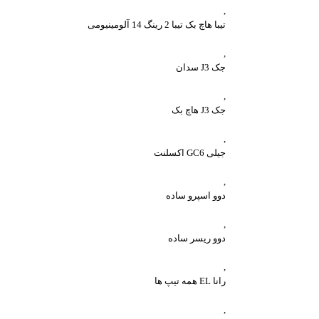
,
تیبا هاچ بک تیبا 2 رینگ 14 آلومینیومی
,
جک J3 سدان
,
جک J3 هاچ بک
,
جیلی GC6 اکسلنت
,
دوو اسپرو ساده
,
دوو ریسر ساده
,
رانا EL همه تیپ ها
,