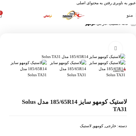
عبور به ناوبری
رفتن به محتوای اصلی
0
منو
خانه
لاستیک
خارجی
کومهو
بزرگنمایی تصویر
-36%
لاستیک کومهو سایز 185/65R14 مدل Solus
TA31
دسته:
خارجی
,
کومهو
,
لاستیک