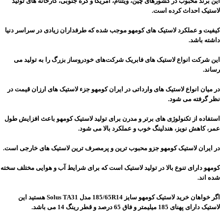
این برند محبوب در کشورهای چین، ویتنام، آمریکا و کره جنوبی، کارخانه­ های تولید
لاستیک احداث کرده است.
کیفیت و عملکرد لاستیک های کومهو موجب شده که طرفداران زیادی در سراسر دنیا
داشته باشد.
این شرکت انواع لاستیک های فابریک شرکت‌های خودروساز بزرگ را به تولید می
رساند.
در میان انواع لاستیک های وارداتی در ایران کومهو جزء لاستیک های ارزان قیمت در
نظر گرفته می شود.
استفاده از تکنولوژی های برتر و مدرن برای تولید لاستیک کومهو باعث افزایش طول
عمر، کاهش نویز، هندلینگ خوب و عملکرد بالا می شود.
در ایران لاستیک کومهو جزو محبوب ترین و پرمصرف ترین لاستیک های خارجی است.
کومهو دارای تنوع بالا در تولید لاستیک است که برای شرایط آب و هوایی مختلف سخته
شده اند.
اگر خواهان خرید لاستیک کومهو سایز 185/65R14 مدل Solus TA31 هستید این
لاستیک دارای پهنای 185 میلیمتر و فاق 65 درصد و قطر رینگ 14 می باشد.