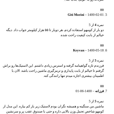
0
0
Giti Moeini
–
1400-02-01
نمره
4
از 5
دو بار از کومهو استفاده کردم، هر دوبار تا ۵۵ هزار کیلومتر جواب داد. دیگه
خیالم از بابت کیفیت راحت شده.
0
0
Keyvan
–
1400-05-18
نمره
5
از 5
فرزندم تازه گواهینامه گرفته و استرس زیادی داشتم. این لاستیک‌ها رو براش
گرفتم تا خیالم از بابت پایداری و ترمزگیری ماشین راحت باشه. الان با
اطمینان بیشتری اجازه میدم تنها رانندگی کنه.
0
0
فرزانه
–
1400-06-01
نمره
5
از 5
ماشین من سنگینه و همیشه نگران بودم لاستیک زیر بار کم بیاره. این مدل از
کومهو شاخص تحمل وزن بالایی داره و حتی با صندوق عقب پر و سرنشین