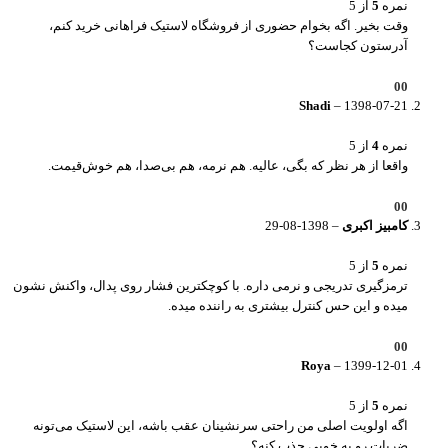
نمره
5
از 5
وقت بخیر. اگه بخوام حضوری از فروشگاه لاستیک فراهانی خرید کنم،
آدرستون کجاست؟
0
0
Shadi
–
1398-07-21
نمره
4
از 5
واقعا از هر نظر که بگی، عالیه. هم نرمه، هم بی‌صدا، هم خوش‌قیمت.
0
0
کامبیز اکبری
–
1398-08-29
نمره
5
از 5
ترمزگیری تدریجی و نرمی داره. با کوچکترین فشار روی پدال، واکنش نشون
میده و این حس کنترل بیشتری به راننده میده.
0
0
Roya
–
1399-12-01
نمره
5
از 5
اگه اولویت اصلی من راحتی سرنشینان عقب باشه، این لاستیک می‌تونه
ضربات رو به خوبی جذب کنه؟