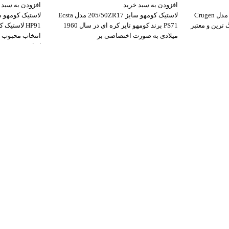
افزودن به سبد خرید
افزودن به سبد 
لاستیک کومهو سایز 245/60R18 مدل Crugen
لاستیک کومهو سایز 205/50ZR17 مدل Ecsta
گ ترین و معتبر
PS71 برند کومهو تایر کره ای در سال 1960
میلادی به صورت اختصاصی بر
انتخاب محبوب 
کراس