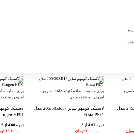
یسم.
شید.
 سریع
برای مقایسه اضافه کنید
مشاهده سریع
برای مقایسه اض
افزودن به علاقه مندی
افزودن به علاق
لاستیک کومهو سایز 245/60R18 مدل
لاستیک کومهو سایز 205/50ZR17 مدل
Crugen HP91
Ecsta PS71
نمره
4.67
از 5
نمره
4.60
از 5
ومان
۲۰,۰۰۰,۰۰۰
تومان
۱۹,۴۰۰,۰۰۰
توم