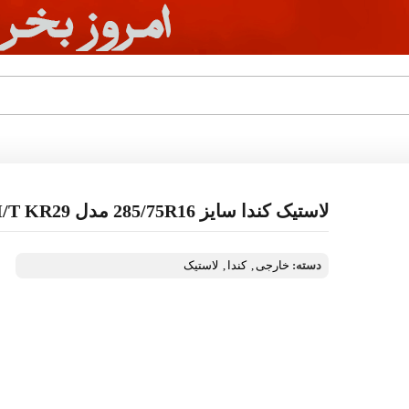
لاستیک کندا سایز 285/75R16 مدل Klever M/T KR29
دسته:
خارجی
,
کندا
,
لاستیک