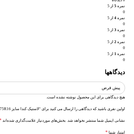
نمره
5
از 5
0
نمره
4
از 5
0
نمره
3
از 5
0
نمره
2
از 5
0
نمره
1
از 5
0
دیدگاهها
هیچ دیدگاهی برای این محصول نوشته نشده است.
اولین نفری باشید که دیدگاهی را ارسال می کنید برای “لاستیک کندا سایز 285/75R16 مدل Klever M/T KR29”
*
نشانی ایمیل شما منتشر نخواهد شد.
بخش‌های موردنیاز علامت‌گذاری شده‌اند
*
امتیاز شما
واتساپ