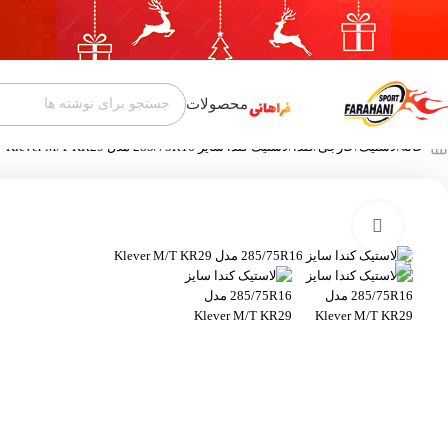
محصولات
خانه
لاستیک
خارجی
کندا
لاستیک کندا سایز 285/75R16 مدل Klever M/T KR29
بزرگنمایی تصویر