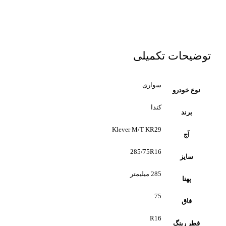
توضیحات تکمیلی
سواری
نوع خودرو
کندا
برند
Klever M/T KR29
آج
285/75R16
سایز
285 میلیمتر
پهنا
75
فاق
R16
قطر رینگ