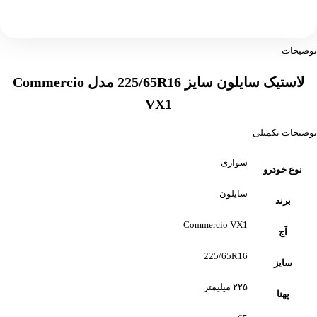
توضیحات
لاستیک سایلون سایز 225/65R16 مدل Commercio
VX1
توضیحات تکمیلی
سواری
نوع خودرو
سایلون
برند
Commercio VX1
آج
225/65R16
سایز
۲۲۵ میلیمتر
پهنا