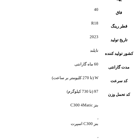
40
فاق
R18
قطر رینگ
2023
تاریخ تولید
تایلند
کشور تولید کننده
60 ماه گارانتی
مدت گارانتی
W (تا 270 کلیومتر بر ساعت)
کد سرعت
97 (تا 730 کیلوگرم)
کد تحمل وزن
بنز C300 4Matic
,
بنز C300 اسپرت
,