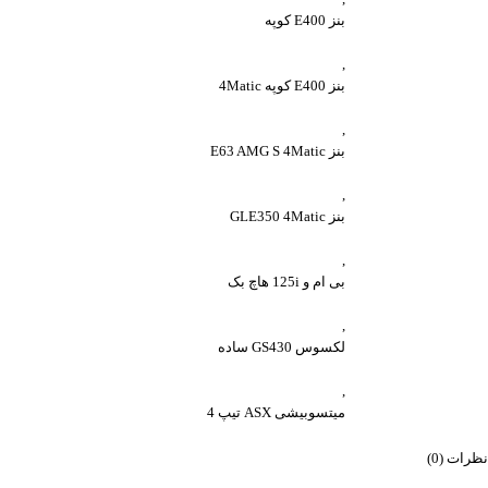
بنز E400 کوپه
,
بنز E400 کوپه 4Matic
,
بنز E63 AMG S 4Matic
,
بنز GLE350 4Matic
,
بی ام و 125i هاچ بک
,
لکسوس GS430 ساده
,
میتسوبیشی ASX تیپ 4
نظرات (0)