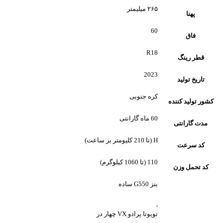
۲۶۵ میلیمتر
پهنا
60
فاق
R18
قطر رینگ
2023
تاریخ تولید
کره جنوبی
کشور تولید کننده
60 ماه گارانتی
مدت گارانتی
H (تا 210 کلیومتر بر ساعت)
کد سرعت
110 (تا 1060 کیلوگرم)
کد تحمل وزن
بنز G550 ساده
,
تویوتا پرادو VX چهار در