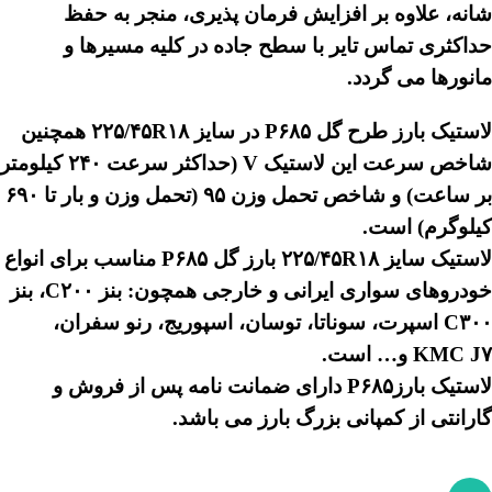
شانه، علاوه بر افزایش فرمان پذیری، منجر به حفظ
حداکثری تماس تایر با سطح جاده در کلیه مسیرها و
مانورها می گردد.
لاستیک بارز طرح گل P۶۸۵ در سایز ۲۲۵/۴۵R۱۸ همچنین
شاخص سرعت این لاستیک V (حداکثر سرعت ۲۴۰ کیلومتر
بر ساعت) و شاخص تحمل وزن ۹۵ (تحمل وزن و بار تا ۶۹۰
کیلوگرم) است.
لاستیک سایز ۲۲۵/۴۵R۱۸ بارز گل P۶۸۵ مناسب برای انواع
خودروهای سواری ایرانی و خارجی همچون: بنز C۲۰۰، بنز
C۳۰۰ اسپرت، سوناتا، توسان، اسپوریج، رنو سفران،
KMC J۷ و… است.
لاستیک بارزP۶۸۵ دارای ضمانت نامه پس از فروش و
گارانتی از کمپانی بزرگ بارز می باشد.