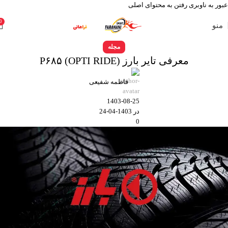
عبور به ناوبری
رفتن به محتوای اصلی
0
منو
مجله
معرفی تایر بارز P۶۸۵ (OPTI RIDE)
فاطمه شفیعی
1403-08-25
در 1403-04-24
0