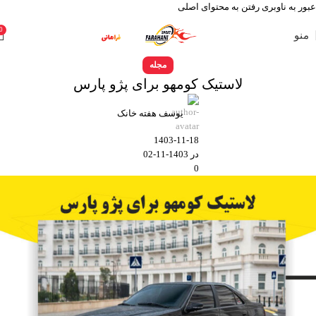
عبور به ناوبری
رفتن به محتوای اصلی
0
منو
مجله
لاستیک کومهو برای پژو پارس
يوسف هفته خانک
1403-11-18
در 1403-11-02
0