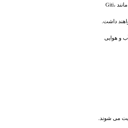
کیفیت لاستیک‌های ایرانی و چینی در سال‌های اخیر به طور قابل توجهی بهبود یافته است. برخی برندهای چینی مانند Giti،
اهند داشت.
ب و هوایی
یت می شوند.