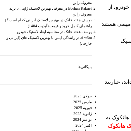
معروف ژاپن
خودرو، از
Borhan Kakaei
در
معرفی بهترین لاستیک ژاپنی 5 برند
معروف ژاپن
يوسف هفته خانک
در
بهترین لاستیک ایرانی کدام است؟ |
مهمی هستند
راهنمای کامل خرید و قیمت (آپدیت 1404)
يوسف هفته خانک
در
محاسبه ابعاد لاستیک خودرو
ai w3m
در
رانندگی ایمن با بهترین لاستیک های (ایرانی و
ستیک
خارجی)
بایگانی‌ها
ند، عبارتند
جولای 2025
مارس 2025
فوریه 2025
ژانویه 2025
هانکوک
به
نوامبر 2024
ک
هانکوک
اکتبر 2024